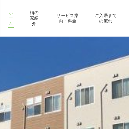
ホ
檜の
サービス案
ご入居まで
ー
家紹
内・料金
の流れ
ム
介