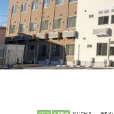
│
ブログ
新着情報
2024/09/15
檜の家