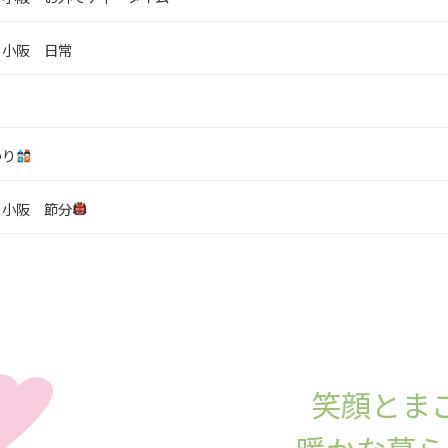
・小阪 日常
つり
・小阪 節分
笑顔とま